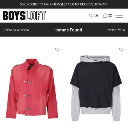
SUBSCRIBE TO OUR NEWSLETTER TO RECEIVE 10% OFF
(
0
)
(
0
)
×
Homme Found
Afficher les catégories
Montrer
Filtres
Prénom
E-mail
Recevoir de la publicité et/ou des informations sur les produits, les
services, les offres commerciales et les initiatives promotionnelles
Privacy policy
Privacy policy
Je souhaite recevoir des informations et des promotions