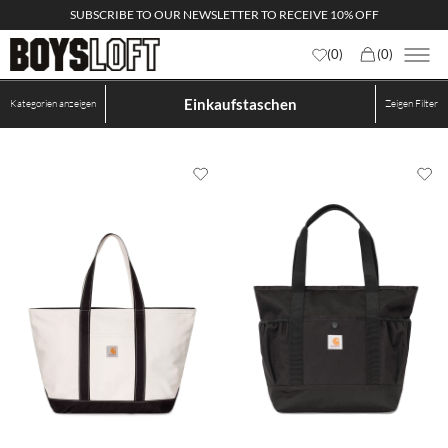
SUBSCRIBE TO OUR NEWSLETTER TO RECEIVE 10% OFF
(
0
)
(
0
)
Einkaufstaschen
Kategorien anzeigen
Zeigen
Filter