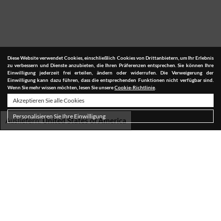
Diese Website verwendet Cookies, einschließlich Cookies von Drittanbietern, um Ihr Erlebnis
zu verbessern und Dienste anzubieten, die Ihren Präferenzen entsprechen. Sie können Ihre
Einwilligung jederzeit frei erteilen, ändern oder widerrufen. Die Verweigerung der
Einwilligung kann dazu führen, dass die entsprechenden Funktionen nicht verfügbar sind.
Wenn Sie mehr wissen möchten, lesen Sie unsere
Cookie-Richtlinie
.
Akzeptieren Sie alle Cookies
Personalisieren Sie Ihre Einwilligung
Ausliefern:
United States of America
VERSAND
BEDINGUNGEN UND KONDITIONEN