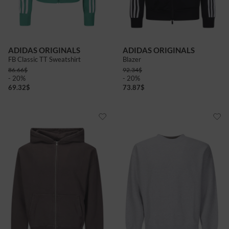
ADIDAS ORIGINALS
ADIDAS ORIGINALS
FB Classic TT Sweatshirt
Blazer
86.66
$
92.34
$
- 20%
- 20%
69.32
$
73.87
$