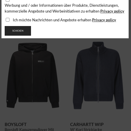
Werbung und / oder Informationen über Produkte, Dienstleistungen,
BOYSLOFT
BOYSLOFT
Privacy policy
kommerzielle Angebote und Werbeinitiativen zu erhalten
Boysloft Hoodie
Boysflot Hoodie
102.72
$
102.83
$
Privacy policy
Ich möchte Nachrichten und Angebote erhalten
SCHICKEN
BOYSLOFT
CARHARTT WIP
Boysloft Kapuzenpullover Mit
W' Kori Strickjacke