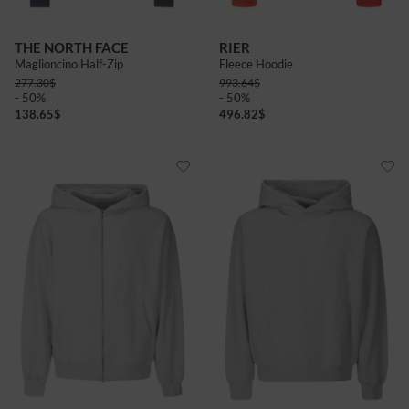
THE NORTH FACE
RIER
Maglioncino Half-Zip
Fleece Hoodie
277.30
$
993.64
$
- 50%
- 50%
138.65
$
496.82
$