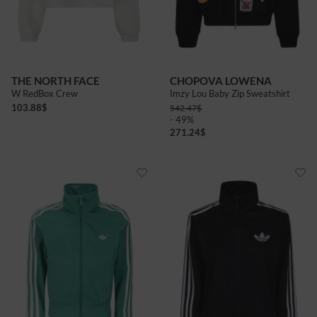
THE NORTH FACE
CHOPOVA LOWENA
W RedBox Crew
Imzy Lou Baby Zip Sweatshirt
103.88
$
542.47
$
- 49%
271.24
$