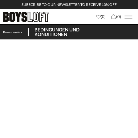
SUBSCRIBE TO OUR NEWSLETTER TO RECEIVE 10% OFF
(
0
)
(
0
)
BEDINGUNGEN UND
Komm zurück
KONDITIONEN