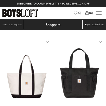
SUBSCRIBE TO OUR NEWSLETTER TO RECEIVE 10% OFF
(
0
)
(
0
)
Shoppers
Mostrar categorías
Espectáculo
Filtros