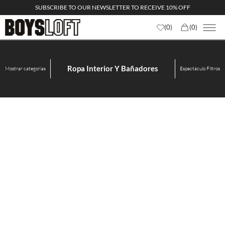
SUBSCRIBE TO OUR NEWSLETTER TO RECEIVE 10% OFF
(
0
)
(
0
)
Ropa Interior Y Bañadores
Mostrar categorías
Espectáculo
Filtros