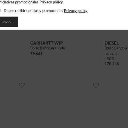
Privacy policy
iniciativas promocionales
Privacy policy
Deseo recibir noticias y promociones
ENVIAR
CARHARTT WIP
DIESEL
Bolso Bandolera Kyle
Bolso Bandole
79.64
$
340.49
$
- 50%
170.24
$