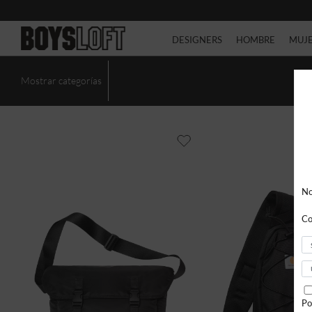
DESIGNERS
HOMBRE
MUJ
Mostrar categorías
No
Co
Po