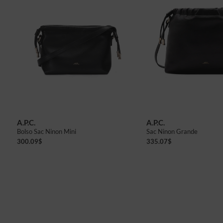
A.P.C.
A.P.C.
Bolso Sac Ninon Mini
Sac Ninon Grande
300.09
$
335.07
$