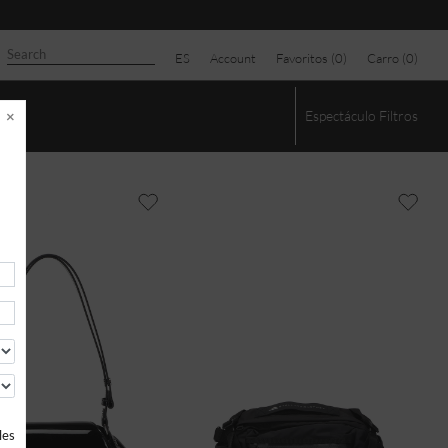
ES
Account
Favoritos (
0
)
Carro (
0
)
×
Espectáculo
Filtros
les