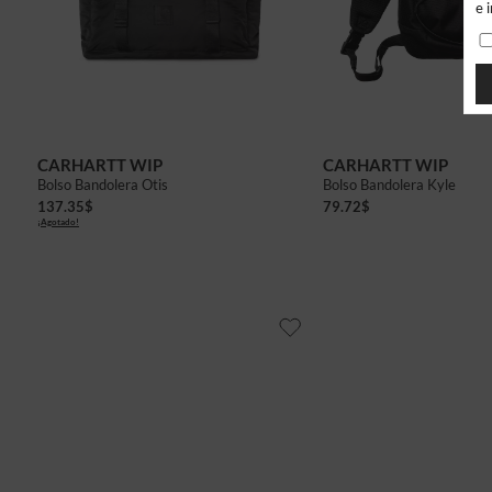
e 
CARHARTT WIP
CARHARTT WIP
Bolso Bandolera Otis
Bolso Bandolera Kyle
137.35
$
79.72
$
¡Agotado!