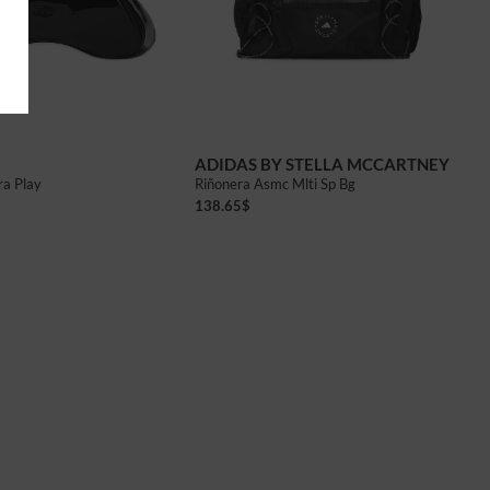
ADIDAS BY STELLA MCCARTNEY
ra Play
Riñonera Asmc Mlti Sp Bg
138.65
$