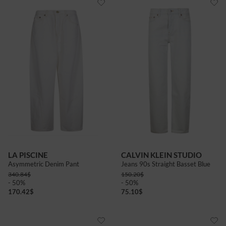
LA PISCINE
CALVIN KLEIN STUDIO
Asymmetric Denim Pant
Jeans 90s Straight Basset Blue
340.84
$
150.20
$
- 50%
- 50%
170.42
$
75.10
$