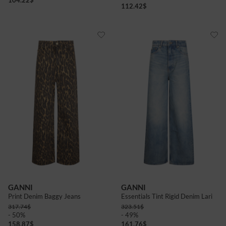
104.22
$
112.42
$
GANNI
GANNI
Print Denim Baggy Jeans
Essentials Tint Rigid Denim Lari
317.74
$
323.51
$
- 50%
- 49%
158.87
$
161.76
$