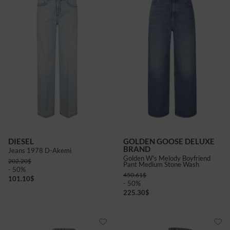
DIESEL
GOLDEN GOOSE DELUXE
BRAND
Jeans 1978 D-Akemi
Golden W's Melody Boyfriend
202.20
$
Pant Medium Stone Wash
- 50%
450.61
$
101.10
$
- 50%
225.30
$