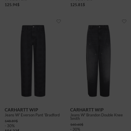
125.94
$
125.81
$
CARHARTT WIP
CARHARTT WIP
Jeans W' Everson Pant 'Bradford
Jeans W' Brandon Double Knee
Smith
148.89
$
160.60
$
- 30%
- 30%