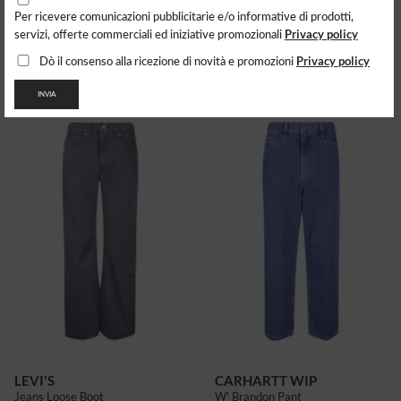
Per ricevere comunicazioni pubblicitarie e/o informative di prodotti,
LEVI'S
LEVI'S
Privacy policy
servizi, offerte commerciali ed iniziative promozionali
Jeans Ribcage Full Lenght
Jeans 725 Studded Slit Hem
150.05
$
161.59
$
Privacy policy
Dò il consenso alla ricezione di novità e promozioni
INVIA
LEVI'S
CARHARTT WIP
Jeans Loose Boot
W' Brandon Pant