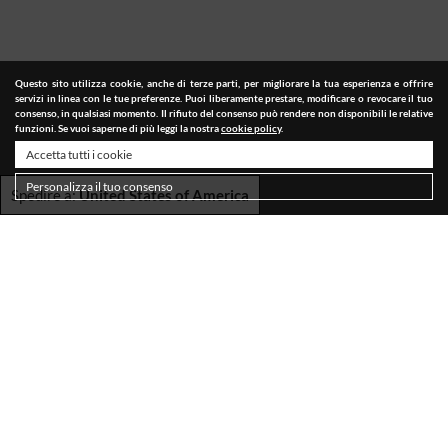
Questo sito utilizza cookie, anche di terze parti, per migliorare la tua esperienza e offrire
servizi in linea con le tue preferenze. Puoi liberamente prestare, modificare o revocare il tuo
consenso, in qualsiasi momento. Il rifiuto del consenso può rendere non disponibili le relative
funzioni. Se vuoi saperne di più leggi la nostra
cookie policy
.
Accetta tutti i cookie
Personalizza il tuo consenso
Spedire a:
United States of America
SPEDIZIONI
TERMINI E CONDIZIONI
PRIVACY POLICY