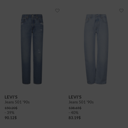
LEVI'S
LEVI'S
Jeans 501 '90s
Jeans 501 '90s
150.20
$
138.65
$
- 39%
- 40%
90.12
$
83.19
$