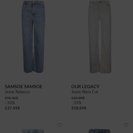
SAMSOE SAMSOE
OUR LEGACY
Jeans Rebecca
Jeans Wata Cut
196.42
$
531.48
$
- 30%
- 39%
137.49
$
318.89
$