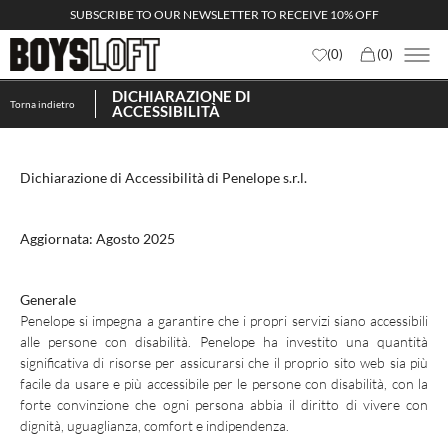
SUBSCRIBE TO OUR NEWSLETTER TO RECEIVE 10% OFF
(
0
)
(
0
)
DICHIARAZIONE DI
Torna indietro
ACCESSIBILITÀ
Dichiarazione di Accessibilità di Penelope s.r.l.
Aggiornata: Agosto 2025
Generale
Penelope si impegna a garantire che i propri servizi siano accessibili
alle persone con disabilità. Penelope ha investito una quantità
significativa di risorse per assicurarsi che il proprio sito web sia più
facile da usare e più accessibile per le persone con disabilità, con la
forte convinzione che ogni persona abbia il diritto di vivere con
dignità, uguaglianza, comfort e indipendenza.