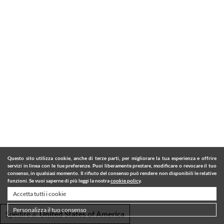
Questo sito utilizza cookie, anche di terze parti, per migliorare la tua esperienza e offrire
servizi in linea con le tue preferenze. Puoi liberamente prestare, modificare o revocare il tuo
consenso, in qualsiasi momento. Il rifiuto del consenso può rendere non disponibili le relative
funzioni. Se vuoi saperne di più leggi la nostra
cookie policy
.
Accetta tutti i cookie
Personalizza il tuo consenso
Spedire a:
United States of America