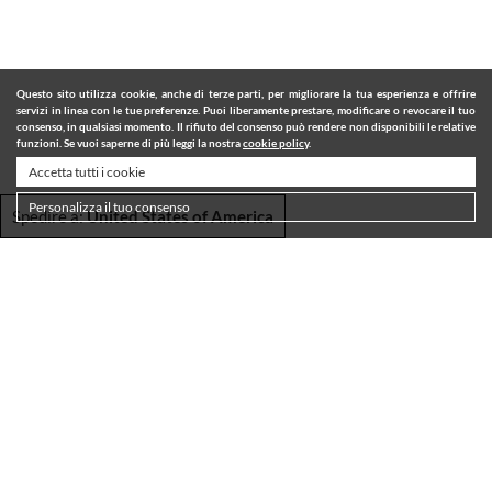
Questo sito utilizza cookie, anche di terze parti, per migliorare la tua esperienza e offrire
servizi in linea con le tue preferenze. Puoi liberamente prestare, modificare o revocare il tuo
consenso, in qualsiasi momento. Il rifiuto del consenso può rendere non disponibili le relative
funzioni. Se vuoi saperne di più leggi la nostra
cookie policy
.
Accetta tutti i cookie
Personalizza il tuo consenso
Spedire a:
United States of America
SPEDIZIONI
TERMINI E CONDIZIONI
PRIVACY POLICY