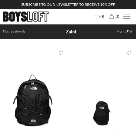
SUBSCRIBE TO OUR NEWSLETTER TO RECEIVE 10% OFF
(
0
)
(
0
)
Zaini
Mostra categorie
Mostra
Filtri