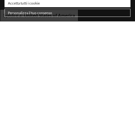
Accetta tutti i cookie
Personalizza il tuo consenso
Spedire a:
United States of America
SPEDIZIONI
TERMINI E CONDIZIONI
PRIVACY POLICY
COOKIE POLICY
DICHIARAZIONE DI ACCESSIBILITÀ
RESI