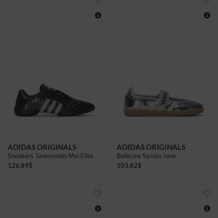
4+
5
5+
6
6+
7
7+
4+
5
5+
6+
7
ADIDAS ORIGINALS
ADIDAS ORIGINALS
Sneakers Taekwondo Mei Elite
Ballerine Samba Jane
126.89
$
103.82
$