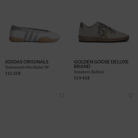
4
4+
5+
6
6+
7
7+
ADIDAS ORIGINALS
GOLDEN GOOSE DELUXE
BRAND
Taekwondo Mei Ballet W
Sneakers Ballstar
115.35
$
559.45
$