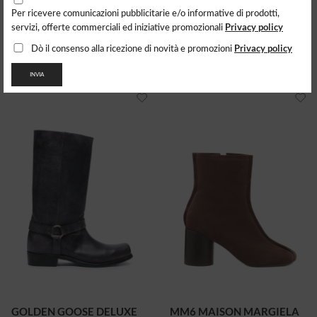
Per ricevere comunicazioni pubblicitarie e/o informative di prodotti,
GOLDEN GOOSE DELUXE
GOLDEN GOOSE DELUXE
Privacy policy
servizi, offerte commerciali ed iniziative promozionali
BRAND
BRAND
Stivale Wish Star
Texani In Pelle
Privacy policy
Dò il consenso alla ricezione di novità e promozioni
1141.97
$
1026.62
$
INVIA
GOLDEN GOOSE DELUXE
MM6 MAISON MARGIELA