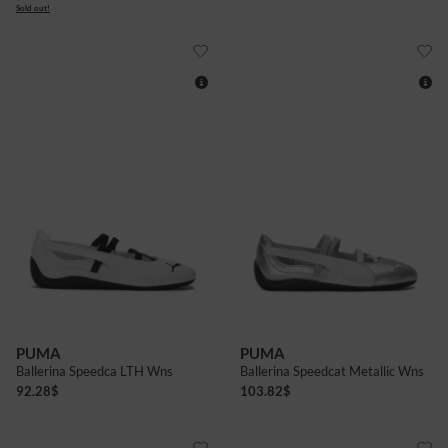
Sold out!
4
5
6+
8
4+
5+
6
4+
5+
PUMA
PUMA
Ballerina Speedca LTH Wns
Ballerina Speedcat Metallic Wns
92.28
$
103.82
$