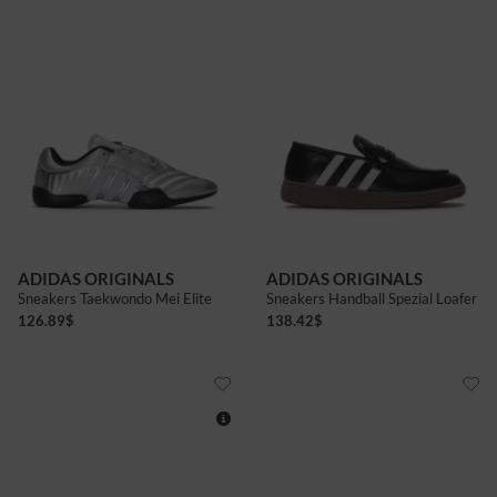
4+
5
5+
6
6+
7
7+
5
5+
6+
7
7+
ADIDAS ORIGINALS
ADIDAS ORIGINALS
Sneakers Taekwondo Mei Elite
Sneakers Handball Spezial Loafer
126.89
$
138.42
$