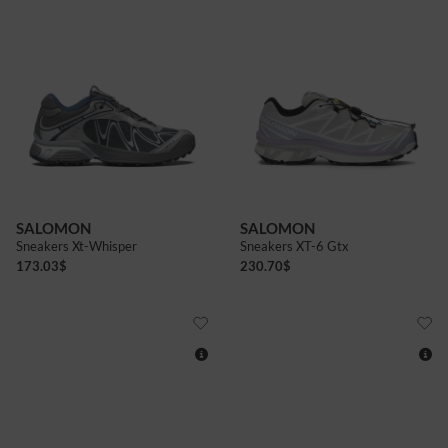
7
6
6+
7
SALOMON
SALOMON
Sneakers Xt-Whisper
Sneakers XT-6 Gtx
173.03
$
230.70
$