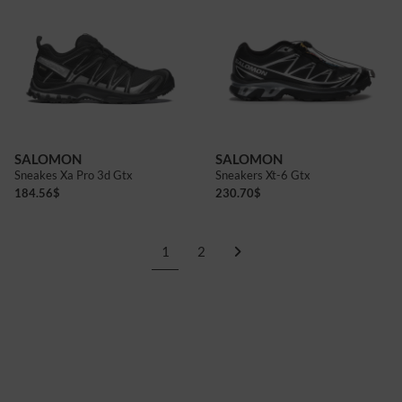
7+
8
8+
9
9+
10
10+
9
10
SALOMON
SALOMON
Sneakes Xa Pro 3d Gtx
Sneakers Xt-6 Gtx
184.56
$
230.70
$
1
2