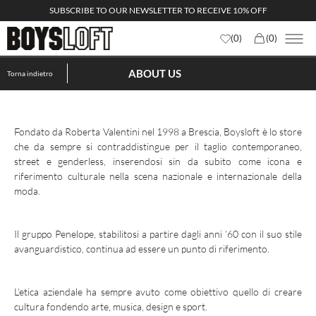
SUBSCRIBE TO OUR NEWSLETTER TO RECEIVE 10% OFF
(
0
)
(
0
)
ABOUT US
Torna indietro
×
Nome
Fondato da Roberta Valentini nel 1998 a Brescia, Boysloft è lo store
che da sempre si contraddistingue per il taglio contemporaneo,
Email
street e genderless, inserendosi sin da subito come icona e
riferimento culturale nella scena nazionale e internazionale della
moda.
Il gruppo Penelope, stabilitosi a partire dagli anni ’60 con il suo stile
avanguardistico, continua ad essere un punto di riferimento.
Per ricevere comunicazioni pubblicitarie e/o informative di prodotti,
Privacy policy
servizi, offerte commerciali ed iniziative promozionali
L’etica aziendale ha sempre avuto come obiettivo quello di creare
Privacy policy
Dò il consenso alla ricezione di novità e promozioni
cultura fondendo arte, musica, design e sport.