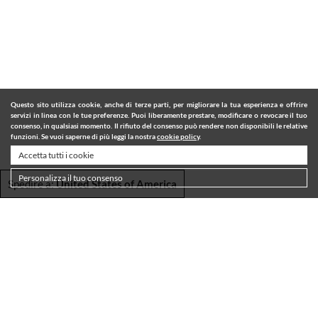
Questo sito utilizza cookie, anche di terze parti, per migliorare la tua esperienza e offrire
servizi in linea con le tue preferenze. Puoi liberamente prestare, modificare o revocare il tuo
consenso, in qualsiasi momento. Il rifiuto del consenso può rendere non disponibili le relative
funzioni. Se vuoi saperne di più leggi la nostra
cookie policy
.
Accetta tutti i cookie
Personalizza il tuo consenso
Spedire a:
United States of America
SPEDIZIONI