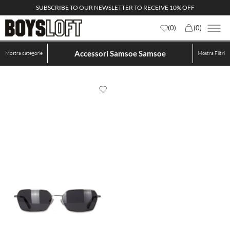
SUBSCRIBE TO OUR NEWSLETTER TO RECEIVE 10% OFF
(
0
)
(
0
)
Accessori Samsoe Samsoe
Mostra categorie
Mostra
Filtri