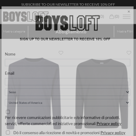
SUBSCRIBE TO OUR NEWSLETTER TO RECEIVE 10% OFF
(
0
)
(
0
)
Abbigliamento
Mostra categorie
Mostra
Filtri
×
Nome
Email