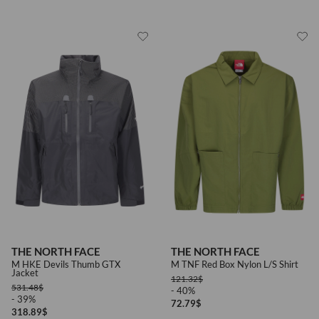
THE NORTH FACE
THE NORTH FACE
M HKE Devils Thumb GTX
M TNF Red Box Nylon L/S Shirt
Jacket
121.32
$
531.48
$
- 40%
- 39%
72.79
$
318.89
$