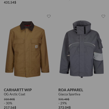
431.54
$
CARHARTT WIP
ROA APPAREL
OG Arctic Coat
Giacca Sportiva
310.80
$
531.48
$
- 30%
- 29%
217.56
$
372.04
$