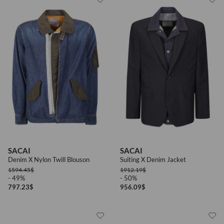
SACAI
SACAI
Denim X Nylon Twill Blouson
Suiting X Denim Jacket
1594.45
$
1912.19
$
- 49%
- 50%
797.23
$
956.09
$