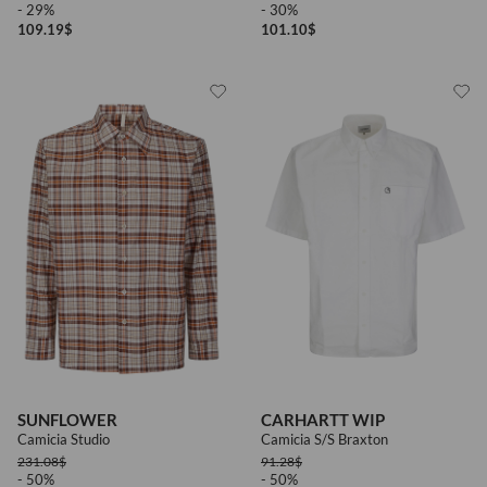
- 29%
- 30%
109.19
$
101.10
$
SUNFLOWER
CARHARTT WIP
Camicia Studio
Camicia S/S Braxton
231.08
$
91.28
$
- 50%
- 50%