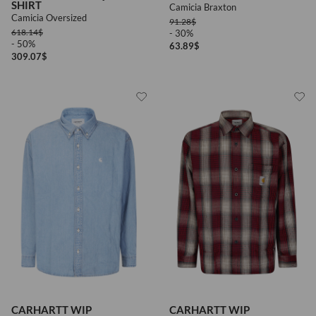
SHIRT
Camicia Braxton
Camicia Oversized
91.28
$
618.14
$
- 30%
- 50%
63.89
$
309.07
$
CARHARTT WIP
CARHARTT WIP