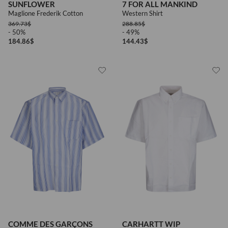
SUNFLOWER
7 FOR ALL MANKIND
Maglione Frederik Cotton
Western Shirt
369.73
$
288.85
$
- 50%
- 49%
184.86
$
144.43
$
COMME DES GARÇONS
CARHARTT WIP