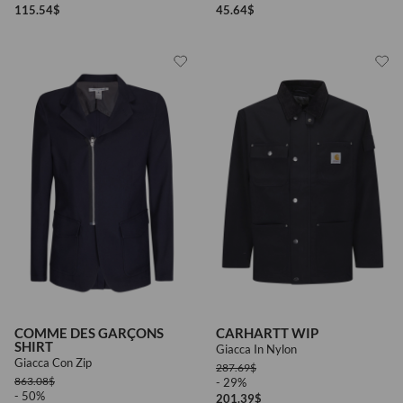
115.54
$
45.64
$
COMME DES GARÇONS
CARHARTT WIP
SHIRT
Giacca In Nylon
Giacca Con Zip
287.69
$
863.08
$
- 29%
- 50%
201.39
$