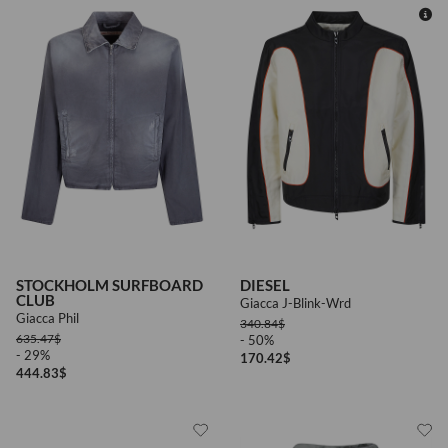
50
STOCKHOLM SURFBOARD
DIESEL
CLUB
Giacca J-Blink-Wrd
Giacca Phil
340.84
$
635.47
$
- 50%
- 29%
170.42
$
444.83
$