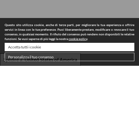
Questo sito utilizza cookie, anche di terze parti, per migliorare la tua esperienza e offrire
servizi in linea con le tue preferenze. Puoi liberamente prestare, modificare o revocare il tuo
consenso, in qualsiasi momento. Il rifiuto del consenso può rendere non disponibili le relative
funzioni. Se vuoi saperne di più leggi la nostra
cookie policy
.
Accetta tutti i cookie
Personalizza il tuo consenso
Spedire a:
United States of America
SPEDIZIONI
TERMINI E CONDIZIONI
PRIVACY POLICY