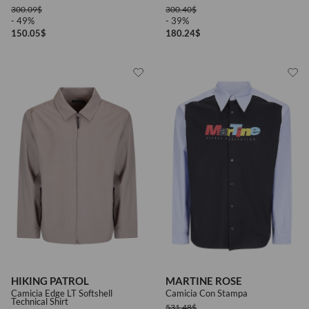
300.09
$
300.40
$
- 49%
- 39%
150.05
$
180.24
$
HIKING PATROL
MARTINE ROSE
Camicia Edge LT Softshell
Camicia Con Stampa
Technical Shirt
531.48
$