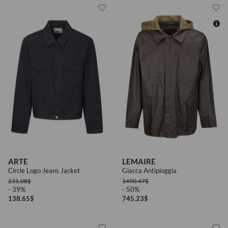
50
ARTE
LEMAIRE
Circle Logo Jeans Jacket
Giacca Antipioggia
231.08
$
1490.47
$
- 39%
- 50%
138.65
$
745.23
$