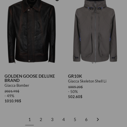
48
GOLDEN GOOSE DELUXE
GR10K
BRAND
Giacca Skeleton Shell Li
Giacca Bomber
1005.20
$
2021.95
$
- 50%
- 49%
502.60
$
1010.98
$
1
2
3
4
5
6