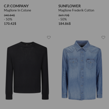
C.P. COMPANY
SUNFLOWER
Maglione In Cotone
Maglione Frederik Cotton
340.84
$
369.73
$
- 50%
- 50%
170.42
$
184.86
$