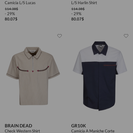
Camicia L/S Lucas
L/S Harlin Shirt
114.38
$
114.38
$
- 29%
- 29%
80.07
$
80.07
$
BRAIN DEAD
GR10K
Check Western Shirt
Camicia A Maniche Corte