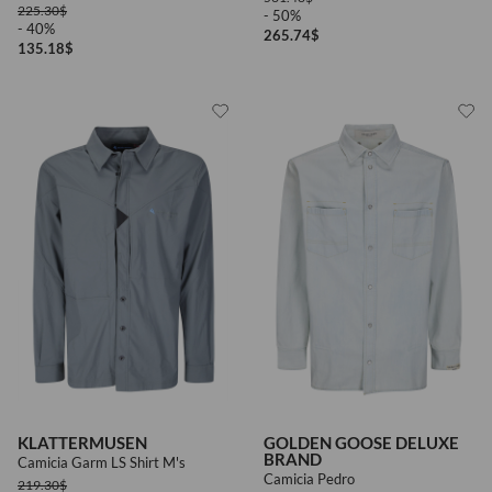
225.30
$
- 50%
- 40%
265.74
$
135.18
$
KLATTERMUSEN
GOLDEN GOOSE DELUXE
BRAND
Camicia Garm LS Shirt M's
Camicia Pedro
219.30
$