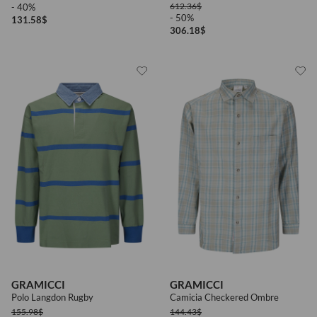
612.36
$
- 40%
- 50%
131.58
$
306.18
$
GRAMICCI
GRAMICCI
Polo Langdon Rugby
Camicia Checkered Ombre
155.98
$
144.43
$