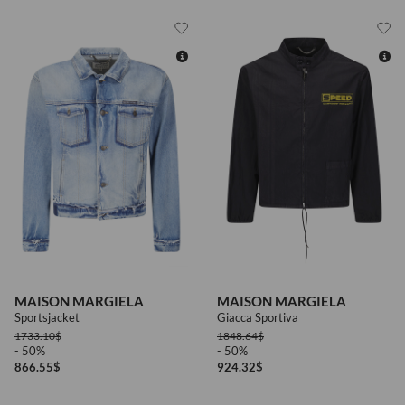
48
48
MAISON MARGIELA
MAISON MARGIELA
Sportsjacket
Giacca Sportiva
1733.10
$
1848.64
$
- 50%
- 50%
866.55
$
924.32
$