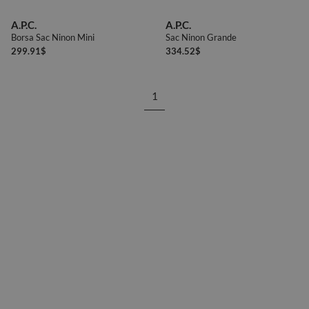
A.P.C.
A.P.C.
Borsa Sac Ninon Mini
Sac Ninon Grande
299.91
$
334.52
$
1