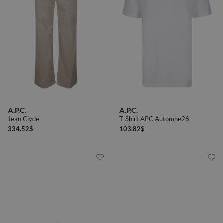
A.P.C.
A.P.C.
Jean Clyde
T-Shirt APC Automne26
334.52
$
103.82
$