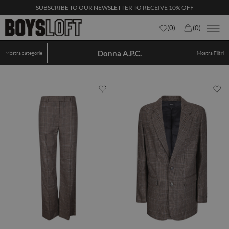
SUBSCRIBE TO OUR NEWSLETTER TO RECEIVE 10% OFF
(
0
)
(
0
)
Donna A.p.c.
Mostra categorie
Mostra
Filtri
×
Nome
Email