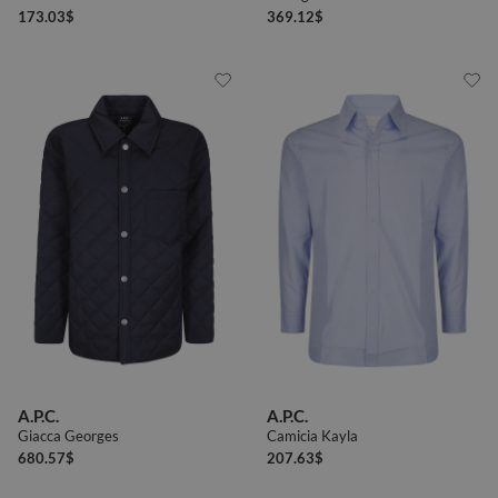
173.03
$
369.12
$
A.P.C.
A.P.C.
Giacca Georges
Camicia Kayla
680.57
$
207.63
$