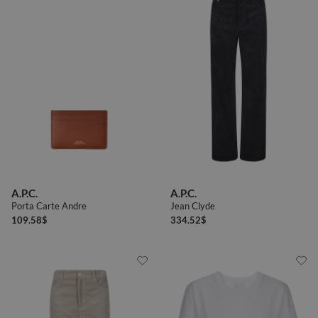
A.P.C.
A.P.C.
Porta Carte Andre
Jean Clyde
109.58
$
334.52
$