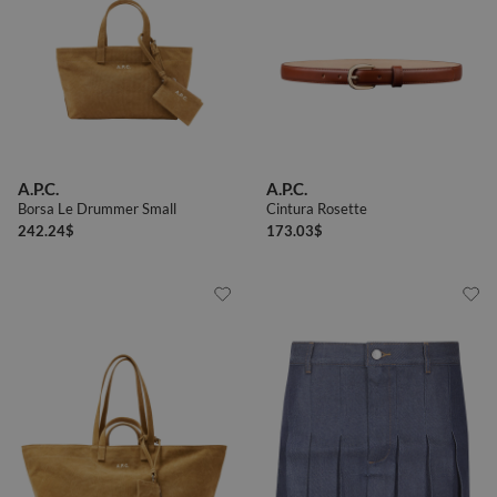
A.P.C.
A.P.C.
Borsa Le Drummer Small
Cintura Rosette
242.24
$
173.03
$