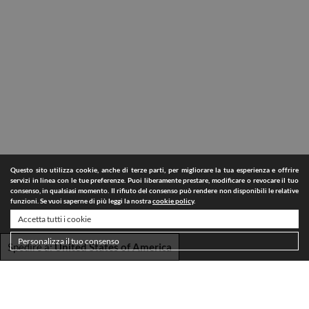
Questo sito utilizza cookie, anche di terze parti, per migliorare la tua esperienza e offrire
servizi in linea con le tue preferenze. Puoi liberamente prestare, modificare o revocare il tuo
consenso, in qualsiasi momento. Il rifiuto del consenso può rendere non disponibili le relative
funzioni. Se vuoi saperne di più leggi la nostra
cookie policy
.
Accetta tutti i cookie
Personalizza il tuo consenso
Spedire a:
United States of America