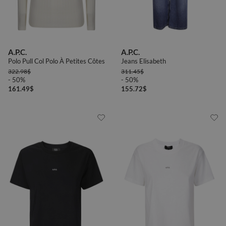
A.P.C.
A.P.C.
Polo Pull Col Polo À Petites Côtes
Jeans Elisabeth
322.98
$
311.45
$
- 50%
- 50%
161.49
$
155.72
$