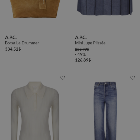
A.P.C.
A.P.C.
Borsa Le Drummer
Mini Jupe Plissée
334.52
$
253.77
$
- 49%
126.89
$