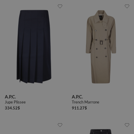
A.P.C.
A.P.C.
Jupe Plissee
Trench Marrone
334.52
$
911.27
$