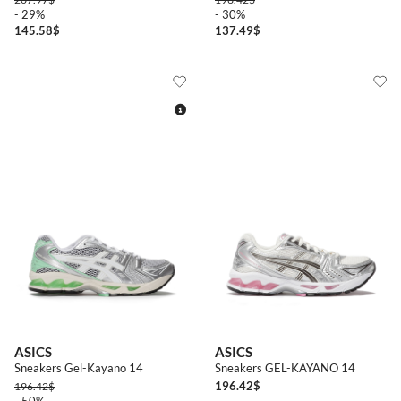
- 29%
- 30%
145.58
$
137.49
$
4+
5
ASICS
ASICS
Sneakers Gel-Kayano 14
Sneakers GEL-KAYANO 14
196.42
$
196.42
$