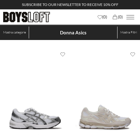
SUBSCRIBE TO OUR NEWSLETTER TO RECEIVE 10% OFF
(
0
)
(
0
)
Donna Asics
Mostra categorie
Mostra
Filtri