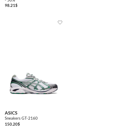
- 50%
98.21
$
ASICS
Sneakers GT-2160
150.20
$