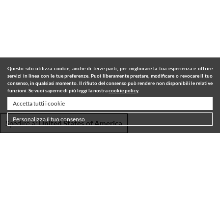
Questo sito utilizza cookie, anche di terze parti, per migliorare la tua esperienza e offrire
servizi in linea con le tue preferenze. Puoi liberamente prestare, modificare o revocare il tuo
consenso, in qualsiasi momento. Il rifiuto del consenso può rendere non disponibili le relative
funzioni. Se vuoi saperne di più leggi la nostra
cookie policy
.
Accetta tutti i cookie
Personalizza il tuo consenso
Spedire a:
United States of America
SPEDIZIONI