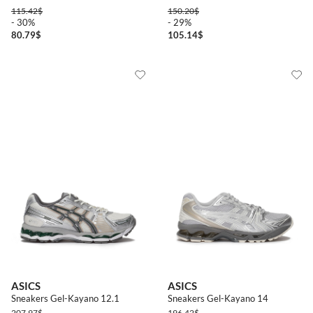
115.42
$
150.20
$
- 30%
- 29%
80.79
$
105.14
$
ASICS
ASICS
Sneakers Gel-Kayano 12.1
Sneakers Gel-Kayano 14
207.97
$
196.42
$