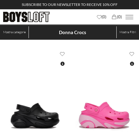
SUBSCRIBE TO OUR NEWSLETTER TO RECEIVE 10% OFF
(
0
)
(
0
)
Donna Crocs
Mostra categorie
Mostra
Filtri