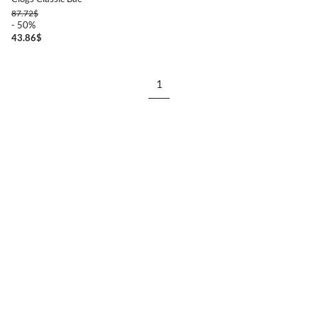
87.72
$
- 50%
43.86
$
1