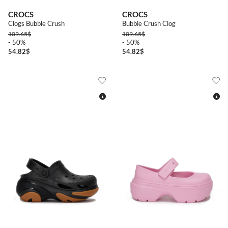
3738
3738
4142
3839
CROCS
CROCS
Clogs Bubble Crush
Bubble Crush Clog
109.65
$
109.65
$
- 50%
- 50%
54.82
$
54.82
$
3637
3839
3940