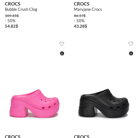
CROCS
CROCS
Bubble Crush Clog
Maryjane Crocs
109.65
$
86.57
$
- 50%
- 50%
54.82
$
43.28
$
3940
4142
4142
CROCS
CROCS