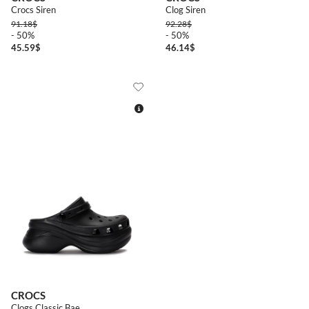
Crocs Siren
Clog Siren
91.18
$
92.28
$
- 50%
- 50%
45.59
$
46.14
$
3738
4142
CROCS
Clogs Classic Bae