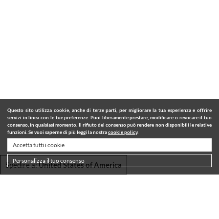
Questo sito utilizza cookie, anche di terze parti, per migliorare la tua esperienza e offrire
servizi in linea con le tue preferenze. Puoi liberamente prestare, modificare o revocare il tuo
consenso, in qualsiasi momento. Il rifiuto del consenso può rendere non disponibili le relative
funzioni. Se vuoi saperne di più leggi la nostra
cookie policy
.
Accetta tutti i cookie
Personalizza il tuo consenso
Spedire a:
United States of America