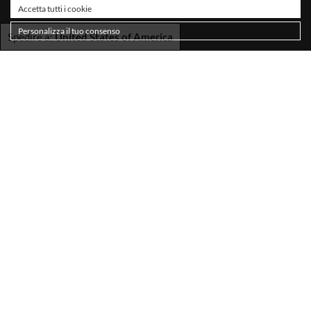
Accetta tutti i cookie
Personalizza il tuo consenso
Spedire a:
United States of America
SPEDIZIONI
TERMINI E CONDIZIONI
PRIVACY POLICY
COOKIE POLICY
DICHIARAZIONE DI ACCESSIBILITÀ
RESI