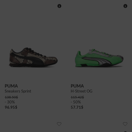
4
4+
5
5+
6
6+
7+
4
6
6+
8
PUMA
PUMA
Sneakers Sprint
H-Street OG
138.50
$
115.42
$
- 30%
- 50%
96.95
$
57.71
$