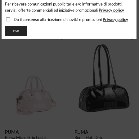
Per ricevere comunicazioni pubblicitarie e/o informative di prodotti,
PUMA
PUMA
Privacy policy
servizi, offerte commerciali ed iniziative promozionali
Borsa Flute Grip Snakeskin
Borsa Micro Grip Lustre
63.48
$
51.94
$
Privacy policy
Dò il consenso alla ricezione di novità e promozioni
INVIA
PUMA
PUMA
Borsa Micro Grip Lustre
Borsa Flute Grip