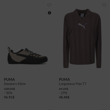
4
5
6
PUMA
PUMA
Sneakers Klime
Longsleeve Polo T7
138.50
$
69.25
$
- 30%
- 29%
96.95
$
48.48
$