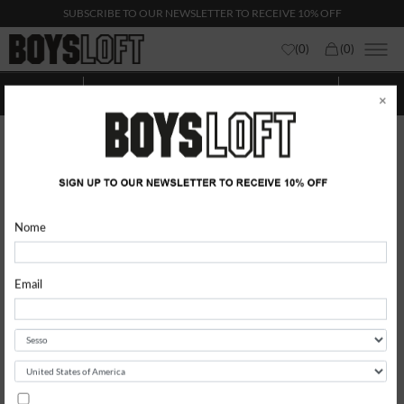
SUBSCRIBE TO OUR NEWSLETTER TO RECEIVE 10% OFF
(
0
)
(
0
)
Donna Puma
Mostra categorie
Mostra
Filtri
×
Nome
Email