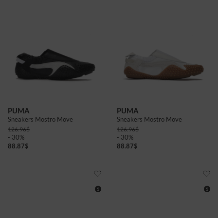
5
6+
7+
6
7+
PUMA
PUMA
Sneakers Mostro Move
Sneakers Mostro Move
126.96
$
126.96
$
- 30%
- 30%
88.87
$
88.87
$