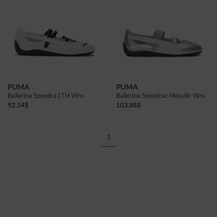
4
5
6+
8
4+
5+
6
4+
5+
PUMA
PUMA
Ballerina Speedca LTH Wns
Ballerina Speedcat Metallic Wns
92.34
$
103.88
$
1