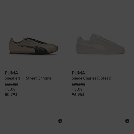
6
6+
9
9+
8
10+
4
5
4
4+
5
5+
6
6+
PUMA
PUMA
Sneakers H-Street Chrome
Suede Charles F. Stead
115.42
$
138.50
$
- 30%
- 30%
80.79
$
96.95
$