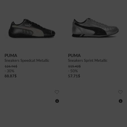
4+
5
5+
6
6+
7+
4
5
5+
6
PUMA
PUMA
Sneakers Speedcat Metallic
Sneakers Sprint Metallic
126.96
$
115.42
$
- 30%
- 50%
88.87
$
57.71
$