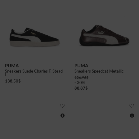
4+
5
5+
6
6+
10+
7+
8
8+
9
9+
4+
PUMA
PUMA
Sneakers Suede Charles F. Stead
Sneakers Speedcat Metallic
I
126.96
$
138.50
$
- 30%
88.87
$