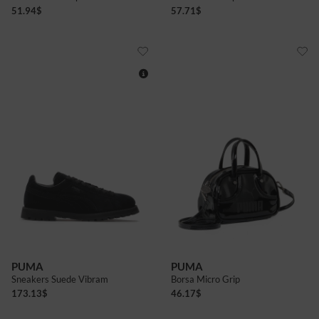
51.94
$
57.71
$
5
5+
6
6+
7+
8
8+
9
9+
PUMA
PUMA
Sneakers Suede Vibram
Borsa Micro Grip
173.13
$
46.17
$