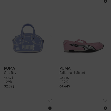
4+
5
5+
6+
4
PUMA
PUMA
Grip Bag
Ballerina H-Street
46.17
$
92.34
$
- 29%
- 29%
32.32
$
64.64
$