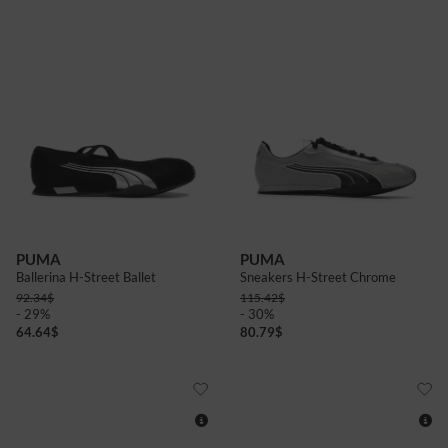
4+
5
6
6+
7+
9
9+
8
10+
4
5
PUMA
PUMA
Ballerina H-Street Ballet
Sneakers H-Street Chrome
92.34
$
115.42
$
- 29%
- 30%
64.64
$
80.79
$