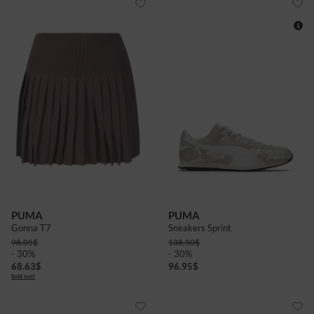
4
4+
5
6
6+
7+
PUMA
PUMA
Gonna T7
Sneakers Sprint
98.05
$
138.50
$
- 30%
- 30%
68.63
$
96.95
$
Sold out!