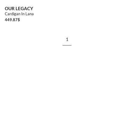
44
46
48
50
OUR LEGACY
Cardigan In Lana
449.87
$
1