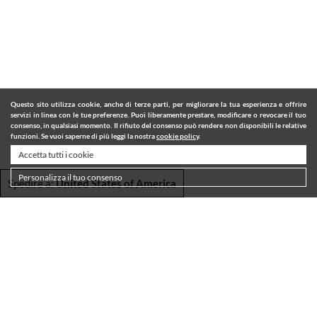
Questo sito utilizza cookie, anche di terze parti, per migliorare la tua esperienza e offrire
servizi in linea con le tue preferenze. Puoi liberamente prestare, modificare o revocare il tuo
consenso, in qualsiasi momento. Il rifiuto del consenso può rendere non disponibili le relative
funzioni. Se vuoi saperne di più leggi la nostra
cookie policy
.
Accetta tutti i cookie
Personalizza il tuo consenso
Spedire a:
United States of America
SPEDIZIONI