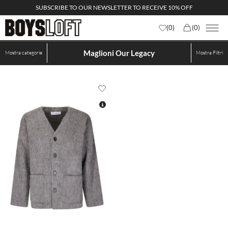
SUBSCRIBE TO OUR NEWSLETTER TO RECEIVE 10% OFF
(
0
)
(
0
)
Maglioni Our Legacy
Mostra categorie
Mostra
Filtri