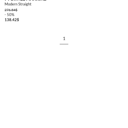
Modern Straight
276.84
$
- 50%
138.42
$
1