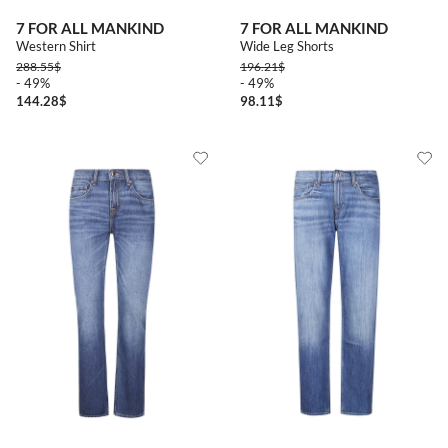
7 FOR ALL MANKIND
7 FOR ALL MANKIND
Western Shirt
Wide Leg Shorts
288.55
$
196.21
$
- 49%
- 49%
144.28
$
98.11
$