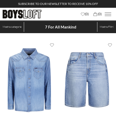
SUBSCRIBE TO OUR NEWSLETTER TO RECEIVE 10% OFF
(
0
)
(
0
)
7 For All Mankind
Mostra categorie
Mostra
Filtri