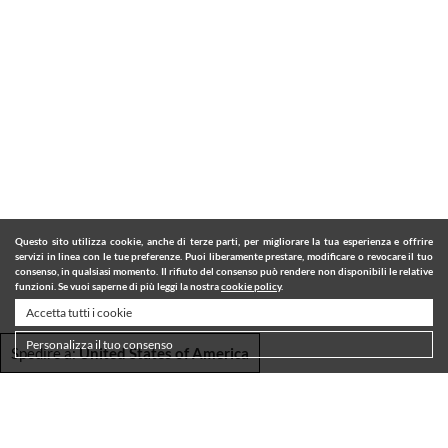
Questo sito utilizza cookie, anche di terze parti, per migliorare la tua esperienza e offrire
servizi in linea con le tue preferenze. Puoi liberamente prestare, modificare o revocare il tuo
consenso, in qualsiasi momento. Il rifiuto del consenso può rendere non disponibili le relative
funzioni. Se vuoi saperne di più leggi la nostra
cookie policy
.
Accetta tutti i cookie
Personalizza il tuo consenso
Spedire a:
United States of America